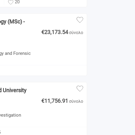
20
ogy (MSc) -
€23,173.54
σύνολο
gy and Forensic
d University
€11,756.91
σύνολο
vestigation
5