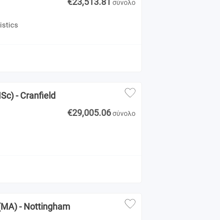
€23,513.81
σύνολο
istics
1
Sc) - Cranfield
€29,005.06
σύνολο
s
1
 (ΜΑ) - Nottingham