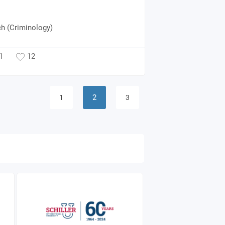
ch (Criminology)
1
12
2
1
3