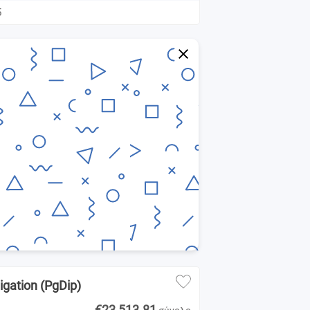
5
igation (PgDip)
€23,513.81