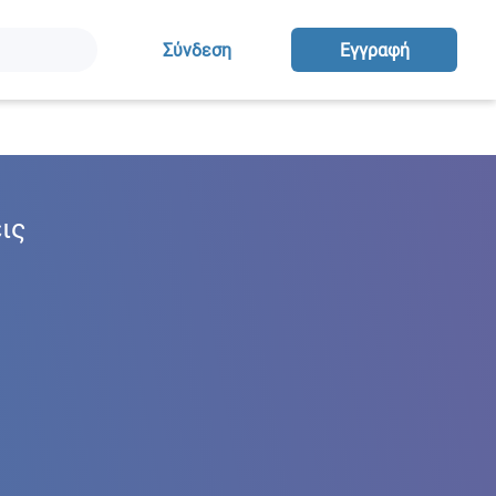
Σύνδεση
Eγγραφή
ις