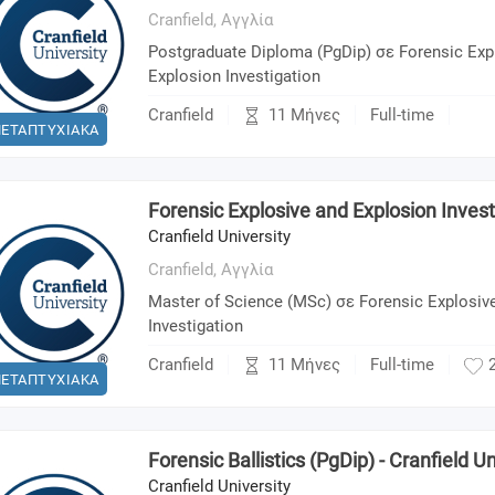
Cranfield,
Αγγλία
Postgraduate Diploma (PgDip) σε Forensic Exp
Explosion Investigation
11 Μήνες
Cranfield
Full-time
ΕΤΑΠΤΥΧΙΑΚΑ
Forensic Explosive and Explosion Inves
Cranfield University
Cranfield,
Αγγλία
Master of Science (MSc) σε Forensic Explosiv
Investigation
11 Μήνες
Cranfield
Full-time
ΕΤΑΠΤΥΧΙΑΚΑ
Forensic Ballistics (PgDip) - Cranfield Un
Cranfield University