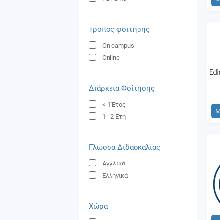
Τρόπος φοίτησης
On campus
Online
Διάρκεια Φοίτησης
< 1
Έτος
Μ
1 - 2
Έτη
Γλώσσα Διδασκαλίας
Αγγλικά
Ελληνικά
Χώρα