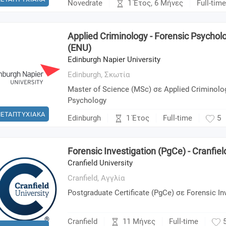
1 Έτος, 6 Μήνες
Novedrate
Full-time
Applied Criminology - Forensic Psychol
(ENU)
Edinburgh Napier University
Edinburgh,
Σκωτία
Master of Science (MSc) σε Applied Criminolo
Psychology
ΕΤΑΠΤΥΧΙΑΚΑ
1 Έτος
Edinburgh
Full-time
5
Forensic Investigation (PgCe) - Cranfiel
Cranfield University
Cranfield,
Αγγλία
Postgraduate Certificate (PgCe) σε Forensic In
11 Μήνες
Cranfield
Full-time