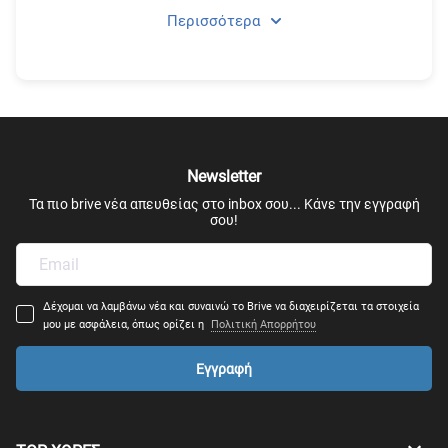
Περισσότερα
Διοίκηση Υπολογιστικών Συστημάτων & Πληροφορικής
Τηλεπικοινωνίες
Μηχανική Πληροφορικής
Newsletter
Πληροφορική
Τα πιο brive νέα απευθείας στο inbox σου... Κάνε την εγγραφή
σου!
Δέχομαι να λαμβάνω νέα και συναινώ το Brive να διαχειρίζεται τα στοιχεία
μου με ασφάλεια, όπως ορίζει η
Πολιτική Απορρήτου
Εγγραφή