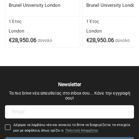
Brunel University London
Brunel University London
1 Έτος
1 Έτος
London
London
€28,950.06
€28,950.06
σύνολο
σύνολο
Newsletter
Τα πιο brive νέα απευθείας στο inbox σου... Κάνε την εγγραφή
σου!
Δέχομαι να λαμβάνω νέα και συναινώ το Brive να διαχειρίζεται τα στοιχεία
μου με ασφάλεια, όπως ορίζει η
Πολιτική Απορρήτου