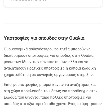
πτυχίου σου μεταφρασμένο στα αγγλικά ή στη
εύκολες μετακινήσεις και λιγότερη
γλώσσα που προϋποθέτει κάθε πανεπιστήμιο. Η
γραφειοκρατία.
Για προπτυχιακές σπουδές στο εξωτερικό είναι
προαπαιτούμενη βαθμολογία διαφέρει τόσο από
απαραίτητο να έχεις απολυτήριο λυκείου
χώρα σε χώρα, αλλά και από ίδρυμα σε ίδρυμα ή
μεταφρασμένο στα αγγλικά ή στη γλώσσα που
ακόμη και από σχολή σε σχολή. Συμβουλέψου
προϋποθέτει κάθε πανεπιστήμιο. Η
τις προδιαγραφές του προγράμματος που σε
προαπαιτούμενη βαθμολογία του απολυτηρίου
ενδιαφέρει για να δεις τις ακριβείς
διαφέρει τόσο από χώρα σε χώρα, αλλά και από
Υποτροφίες για σπουδές στην Ουαλία
βαθμολογίες.
ίδρυμα σε ίδρυμα ή ακόμη και από σχολή σε
σχολή. Συμβουλέψου τις προδιαγραφές του
Οι οικονομικά ασθενέστεροι φοιτητές μπορούν να
προγράμματος που σε ενδιαφέρει για να είσαι
διεκδικήσουν υποτροφίες για σπουδές στην Ουαλία
σίγουρος.
μέσω των ίδιων των πανεπιστημίων, αλλά και να
αναζητήσουν κρατικές υποτροφίες ή κάποια κλαδική
χρηματοδότηση σε συναφείς οργανισμούς στήριξης.
Επίσης, υποτροφίες μπορεί κανείς να αναζητήσει και
στη χώρα προέλευσής του, όπως για παράδειγμα στην
Ελλάδα που δίνονται πάρα πολλές υποτροφίες για
σπουδές στο εξωτερικό κάθε χρόνο. Ένας ακόμη τρόπος