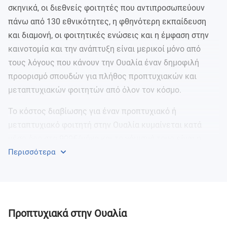
σκηνικά, οι διεθνείς φοιτητές που αντιπροσωπεύουν
πάνω από 130 εθνικότητες, η φθηνότερη εκπαίδευση
και διαμονή, οι φοιτητικές ενώσεις και η έμφαση στην
καινοτομία και την ανάπτυξη είναι μερικοί μόνο από
τους λόγους που κάνουν την Ουαλία έναν δημοφιλή
προορισμό σπουδών για πλήθος προπτυχιακών και
μεταπτυχιακών φοιτητών από όλον τον κόσμο.
Το κόστος διαβίωσης για έναν προπτυχιακό ή
μεταπτυχιακό φοιτητή στην Ουαλία κυμαίνεται κατά
μέσο όρο στα 900€/μήνα και το νόμισμά τους είναι η
λίρα (Στερλίνα) Βρετανίας (GPB).
Περισσότερα
Προπτυχιακά στην Ουαλία