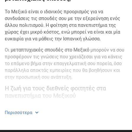
Το Μεξικό είναι ο ιδανικός προορισμός για να
συνδυάσεις τις σπουδές σου με την εξερεύνηση ενός
άλλου πολιτισμού. Η φοίτηση στα πανεπιστήμια της
χώρας έχει μικρό κόστος, ενώ μπορεί να είναι και μία
ευκαιρία για να μάθεις την Ισπανική γλώσσα.
Οι
μεταπτυχιακές σπουδές στο Μεξικό
μπορούν να σου
προσφέρουν τις γνώσεις που χρειάζεσαι για να κάνεις
το επόμενο βήμα στην επαγγελματική σου πορεία, όσο
παράλληλα αποκτάς εμπειρίες που θα βοηθήσουν και
στην προσωπική σου ανάπτυξη.
Η ζωή για τους διεθνείς φοιτητές στα
πανεπιστήμια του Μεξικού
Το Μεξικό είναι μία χώρα με πλούσια ιστορία και
Περισσότερα
πολιτισμό, επομένως κατά τη διάρκεια των σπουδών
σου αξίζει να επισκεφθείς όσους αρχαιολογικούς
χώρους μπορείς και να γνωρίσεις τον αρχαίο πολιτισμό