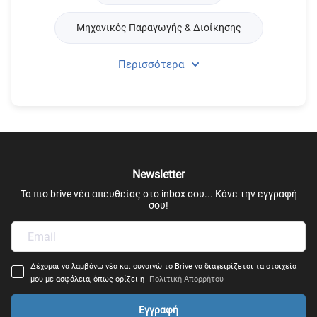
Μηχανικός Παραγωγής & Διοίκησης
Περισσότερα
Μηχανολογία
Mechatronics
Ρομποτική
Newsletter
Μηχανική Μεταφορών
Τα πιο brive νέα απευθείας στο inbox σου... Κάνε την εγγραφή
σου!
Μηχανικός Πολεοδομίας, Χωροταξίας
Μηχανικός Αυτοματισμού
Δέχομαι να λαμβάνω νέα και συναινώ το Brive να διαχειρίζεται τα στοιχεία
μου με ασφάλεια, όπως ορίζει η
Πολιτική Απορρήτου
Αρχιτέκτονας Μηχανικός
Εγγραφή