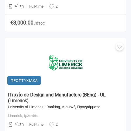
4 Έτη
Full-time
2
€3,000.00
/έτος
ΠΡΟΠΤΥΧΙΑΚΑ
Πτυχίο σε Design and Manufacture (BEng) - UL
(Limerick)
University of Limerick - Ranking, Διαμονή, Προγράμματα
Limerick,
Ιρλανδία
4 Έτη
Full-time
2