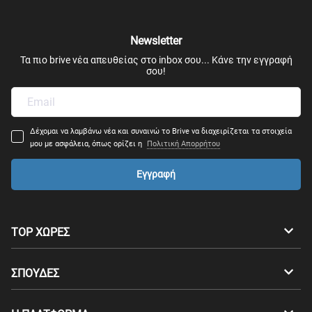
Μηχανολογία
Newsletter
Mechatronics
Τα πιο brive νέα απευθείας στο inbox σου... Κάνε την εγγραφή
σου!
Ρομποτική
Μηχανική Μεταφορών
Δέχομαι να λαμβάνω νέα και συναινώ το Brive να διαχειρίζεται τα στοιχεία
μου με ασφάλεια, όπως ορίζει η
Πολιτική Απορρήτου
Μηχανικός Πολεοδομίας, Χωροταξίας
Εγγραφή
Μηχανικός Αυτοματισμού
TOP ΧΩΡΕΣ
Αρχιτέκτονας Μηχανικός
Αυστραλία
Καναδάς
ΣΠΟΥΔΕΣ
Μηχανικός Πληροφορικής & Τηλεπικοινωνιών
Ελβετία
Γερμανία
Προπτυχιακά