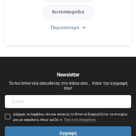
Βιντεοπαιχνίδια
Περισσότερα
Τεχνολογίες Ιστού & Υπολογιστικό Νέφος
Διοίκηση Υπολογιστικών Συστημάτων & Πληροφορικής
Τηλεπικοινωνίες
Newsletter
Μηχανική Πληροφορικής
Τα πιο brive νέα απευθείας στο inbox σου... Κάνε την εγγραφή
σου!
Πληροφορική
Δέχομαι να λαμβάνω νέα και συναινώ το Brive να διαχειρίζεται τα στοιχεία
μου με ασφάλεια, όπως ορίζει η
Πολιτική Απορρήτου
Εγγραφή