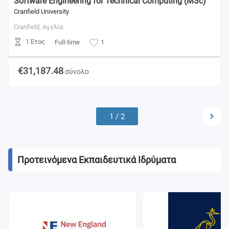
Software Engineering for Technical Computing (MSc)
Cranfield University
Cranfield,
Αγγλία
1 Έτος
Full-time
1
€31,187.48
σύνολο
1
/
2
Προτεινόμενα Εκπαιδευτικά Ιδρύματα