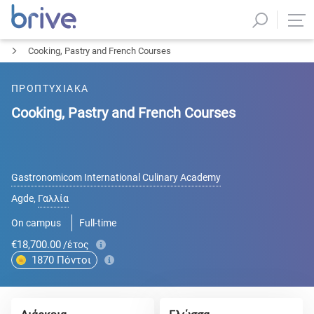
Cooking, Pastry and French Courses
ΠΡΟΠΤΥΧΙΑΚΑ
Cooking, Pastry and French Courses
Gastronomicom International Culinary Academy
Agde
,
Γαλλία
On campus
Full-time
€18,700.00
/έτος
1870
Πόντοι