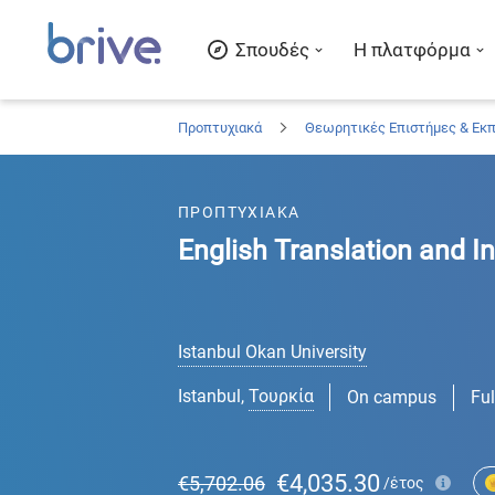
Σπουδές
Η πλατφόρμα
Προπτυχιακά
Θεωρητικές Επιστήμες & Εκ
ΠΡΟΠΤΥΧΙΑΚΑ
English Translation and In
Istanbul Okan University
Istanbul
,
Τουρκία
On campus
Ful
€4,035.30
€5,702.06
/έτος