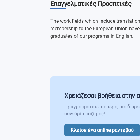
Επαγγελματικές Προοπτικές
Second Foreign Language
Entrepreneurship Applications
Career and Life
Translation Elective for Special Field
Electives
The work fields which include translation
Text Production and Analysis in Turki
Second Foreign Language
membership to the European Union have 
Second Foreign Language
graduates of our programs in English.
Second Foreign Language
Χρειάζεσαι βοήθεια στην α
Προγραμμάτισε, σήμερα, μία δωρε
συνεδρία μαζί μας!
Κλείσε ένα online ραντεβού