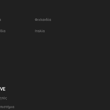
α
Φινλανδία
νδία
Ιταλία
IVE
τητές
επιστήμια