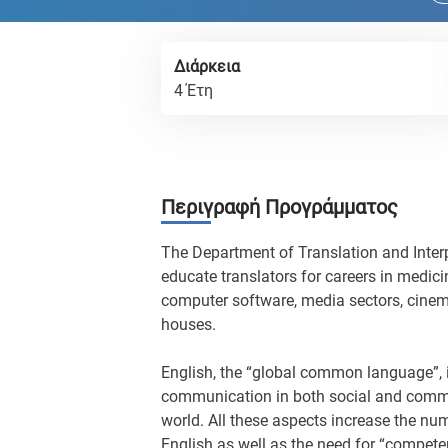
Διάρκεια
4 Έτη
Περιγραφή Προγράμματος
The Department of Translation and Interp
educate translators for careers in medici
computer software, media sectors, cinem
houses.
English, the “global common language”,
communication in both social and comme
world. All these aspects increase the num
English as well as the need for “compete