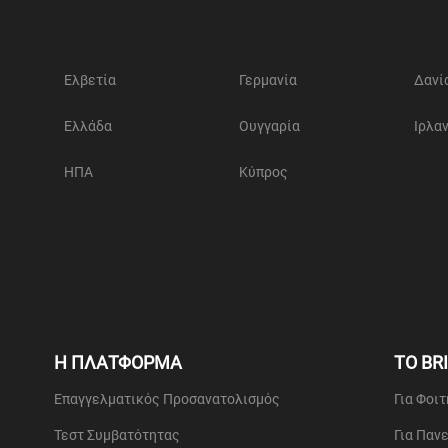
Ελβετία
Γερμανία
Δανί
Ελλάδα
Ουγγαρία
Ιρλα
ΗΠΑ
Κύπρος
Η ΠΛΑΤΦΟΡΜΑ
ΤΟ BR
Επαγγελματικός Προσανατολισμός
Για Φοι
Τεστ Συμβατότητας
Για Παν