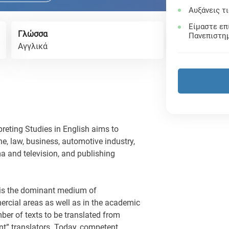
Αυξάνεις τ
Είμαστε επ
Γλώσσα
Πανεπιστη
Αγγλικά
reting Studies in English aims to
ne, law, business, automotive industry,
a and television, and publishing
 is the dominant medium of
rcial areas as well as in the academic
ber of texts to be translated from
nt” translators. Today, competent