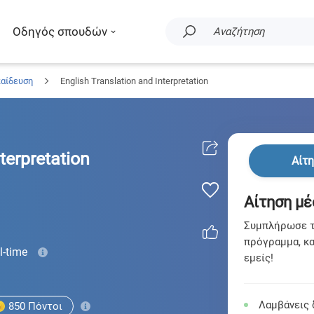
Οδηγός σπουδών
Αναζήτηση
παίδευση
English Translation and Interpretation
terpretation
Αίτ
Αίτηση μέ
Συμπλήρωσε τη
πρόγραμμα, κα
l-time
εμείς!
Λαμβάνεις 
850
Πόντοι