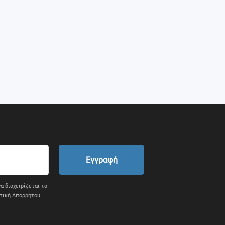
Εγγραφή
α διαχειρίζεται τα
τική Απορρήτου