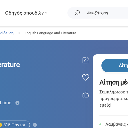
Οδηγός σπουδών
Αναζήτηση
παίδευση
English Language and Literature
erature
Αίτ
Αίτηση μέ
Συμπλήρωσε τη
πρόγραμμα, κα
l-time
εμείς!
Λαμβάνεις 
815
Πόντοι