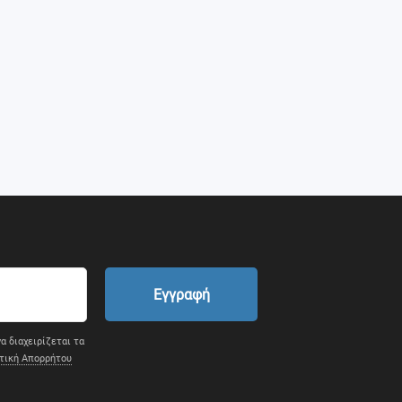
Εγγραφή
α διαχειρίζεται τα
τική Απορρήτου