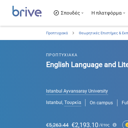
Σπουδές
Η πλατφόρμα
Προπτυχιακά
Θεωρητικές Επιστήμες & Εκ
ΠΡΟΠΤΥΧΙΑΚΑ
English Language and Lit
Istanbul Ayvansaray University
Istanbul
,
Τουρκία
On campus
Ful
€2,193.10
€5,263.44
/έτος