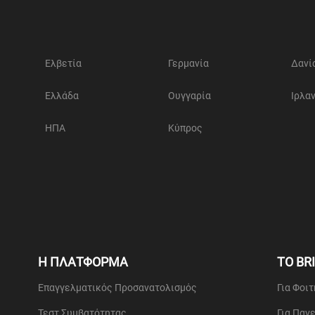
Ελβετία
Γερμανία
Δανί
Ελλάδα
Ουγγαρία
Ιρλα
ΗΠΑ
Κύπρος
Η ΠΛΑΤΦΟΡΜΑ
ΤΟ BR
Επαγγελματικός Προσανατολισμός
Για Φοι
Τεστ Συμβατότητας
Για Παν