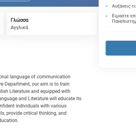
Αυξάνεις τ
Είμαστε επ
Γλώσσα
Πανεπιστη
Αγγλικά
onal language of communication
e Department, our aim is to train
ish Literature and equipped with
anguage and Literature will educate its
onfident individuals with various
, provide critical thinking, and
ducation.