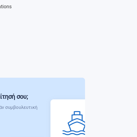
ations
ίτησή σου;
άν συμβουλευτική