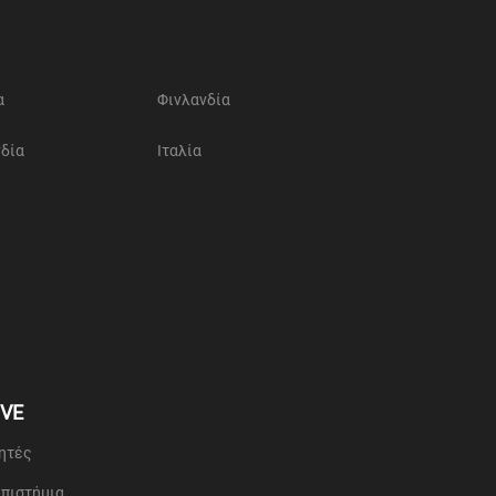
α
Φινλανδία
νδία
Ιταλία
IVE
τητές
επιστήμια