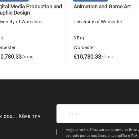
gital Media Production and
Animation and Game Art
aphic Design
iversity of Worcester
University of Worcester
Έτη
3 Έτη
rcester
Worcester
0,780.33
€10,780.33
/έτος
/έτος
x σου... Κάνε την
Δέχομαι να λαμβάνω νέα και συναινώ το Brive ν
στοιχεία μου με ασφάλεια, όπως ορίζει η
Πολι