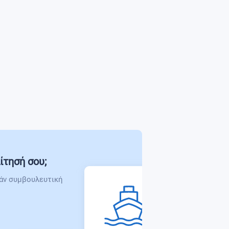
ίτησή σου;
άν συμβουλευτική