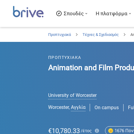
Σπουδές
Η πλατφόρμα
Προπτυχιακά
Τέχνες & Σχεδιασμός
An
ΠΡΟΠΤΥΧΙΑΚΑ
Animation and Film Produ
University of Worcester
Worcester
,
Αγγλία
On campus
Fu
€10,780.33
1676
Πόν
/έτος