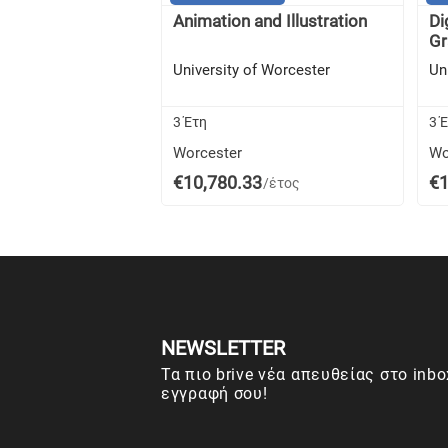
Animation and Illustration
Di
Gr
University of Worcester
Un
3 Έτη
3 
Worcester
Wo
€10,780.33
€1
/έτος
NEWSLETTER
Τα πιο brive νέα απευθείας στο inbo
εγγραφή σου!