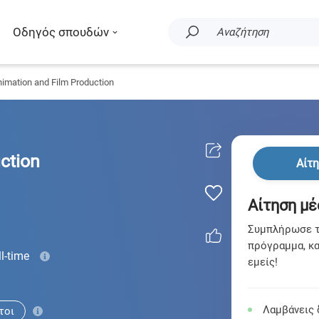
Οδηγός σπουδών
Αναζήτηση
imation and Film Production
ction
Αίτ
Αίτηση μέ
Συμπλήρωσε τη
πρόγραμμα, κα
ll-time
εμείς!
Λαμβάνεις 
τοι