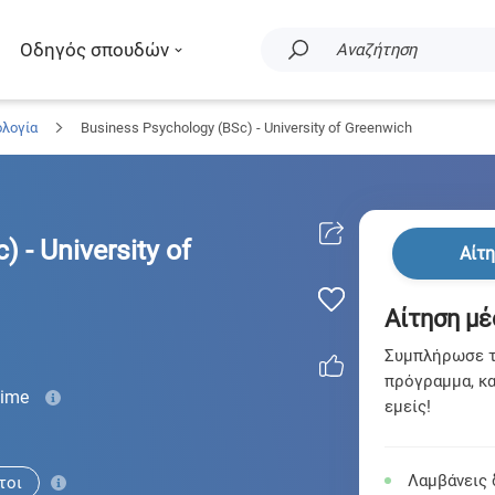
Οδηγός σπουδών
Αναζήτηση
ολογία
Business Psychology (BSc) - University of Greenwich
 - University of
Αίτ
Αίτηση μέ
Συμπλήρωσε τη
πρόγραμμα, κα
time
εμείς!
Λαμβάνεις 
τοι