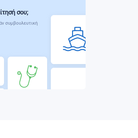
ίτησή σου;
άν συμβουλευτική