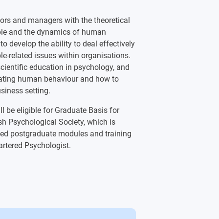
ogy (15 credits)
sors and managers with the theoretical
)
ople and the dynamics of human
)
to develop the ability to deal effectively
ple-related issues within organisations.
scientific education in psychology, and
gating human behaviour and how to
siness setting.
 be eligible for Graduate Basis for
h Psychological Society, which is
ited postgraduate modules and training
rtered Psychologist.