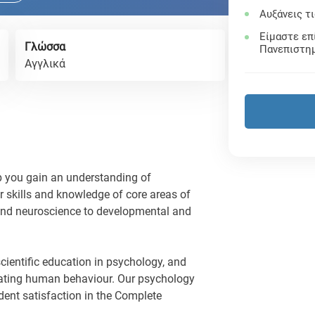
Αυξάνεις τ
Είμαστε επ
Γλώσσα
Πανεπιστη
Αγγλικά
p you gain an understanding of
skills and knowledge of core areas of
and neuroscience to developmental and
scientific education in psychology, and
gating human behaviour. Our psychology
dent satisfaction in the Complete