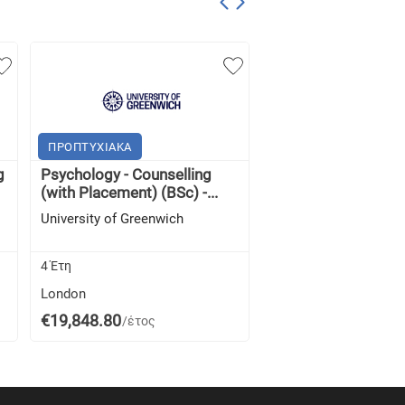
ΠΡΟΠΤΥΧΙΑΚΑ
ΠΡΟΠΤΥΧΙΑΚΑ
g
Psychology - Counselling
Πτυχίο σε Social W
(with Placement) (BSc) -...
University of Gree
University of Greenwich
University of Greenwi
4 Έτη
3 Έτη
London
London
€19,848.80
€19,848.80
/έτος
/έτος