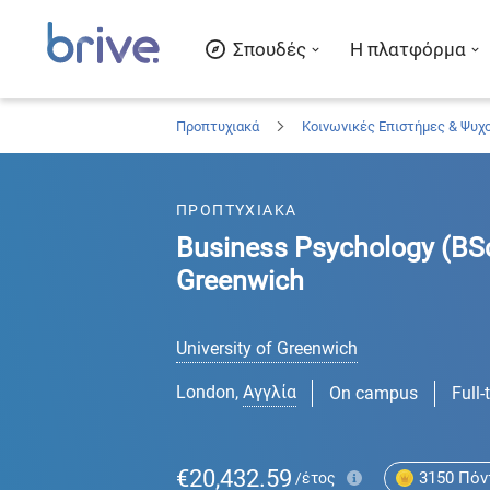
Σπουδές
Η πλατφόρμα
Προπτυχιακά
Κοινωνικές Επιστήμες & Ψυχ
ΠΡΟΠΤΥΧΙΑΚΑ
Business Psychology (BSc)
Greenwich
University of Greenwich
London
,
Αγγλία
On campus
Full-
€20,432.59
3150
Πόν
/έτος