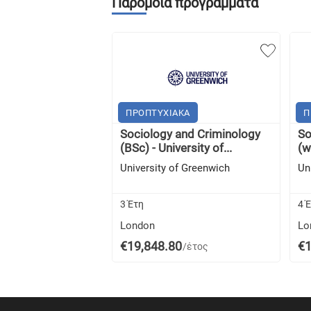
Παρόμοια προγράμματα
ΠΡΟΠΤΥΧΙΑΚΑ
Π
Sociology and Criminology
So
(BSc) - University of...
(w
University of Greenwich
Un
3 Έτη
4 
London
Lo
€19,848.80
€1
/έτος