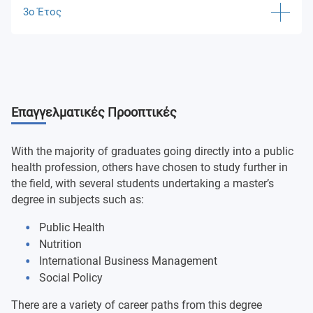
3ο Έτος
Contemporary Public Health
Mental Health and Wellbeing
Lifespan Development and Identity
Leadership and Management in Public Health
Introduction to Social Science Research Methods
Promoting Healthy Communities
Lifestyle Trends, Health and Behaviour Change
Επαγγελματικές Προοπτικές
Contemporary Welfare and Social Policy
Research Project
With the majority of graduates going directly into a public
health profession, others have chosen to study further in
the field, with several students undertaking a master’s
degree in subjects such as:
Public Health
Nutrition
International Business Management
Social Policy
There are a variety of career paths from this degree