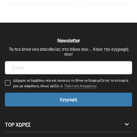
Newsletter
Τα πιο brive νέα απευθείας στο inbox σου... Κάνε την εγγραφή
σου!
Δέχομαι να λαμβάνω νέα και συναινώ το Brive να διαχειρίζεται τα στοιχεία
μου με ασφάλεια, όπως ορίζει η
Πολιτική Απορρήτου
Εγγραφή
TOP ΧΩΡΕΣ