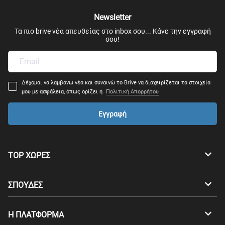
Newsletter
Τα πιο brive νέα απευθείας στο inbox σου... Κάνε την εγγραφή
σου!
Δέχομαι να λαμβάνω νέα και συναινώ το Brive να διαχειρίζεται τα στοιχεία
μου με ασφάλεια, όπως ορίζει η
Πολιτική Απορρήτου
Εγγραφή
TOP ΧΩΡΕΣ
Αυστραλία
Καναδάς
ΣΠΟΥΔΕΣ
Ελβετία
Γερμανία
Προπτυχιακά
Η ΠΛΑΤΦΟΡΜΑ
Δανία
Φινλανδία