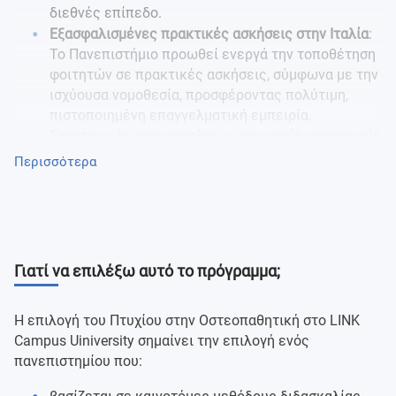
διεθνές επίπεδο.
Εξασφαλισμένες πρακτικές ασκήσεις στην Ιταλία
:
Το Πανεπιστήμιο προωθεί ενεργά την τοποθέτηση
φοιτητών σε πρακτικές ασκήσεις, σύμφωνα με την
ισχύουσα νομοθεσία, προσφέροντας πολύτιμη,
πιστοποιημένη επαγγελματική εμπειρία.
Στρατηγικές συνεργασίες με κορυφαία νοσοκομεία
και δομές υγείας
: Ισχυρές συνεργασίες με το San
Περισσότερα
Pietro Fatebenefratelli Hospital, καθώς και με
δημόσια και ιδιωτικά νοσοκομεία και μονάδες
υγείας, που ενισχύουν την πρακτική άσκηση και
αυξάνουν ουσιαστικά τις προοπτικές
επαγγελματικής αποκατάστασης μετά την
Γιατί να επιλέξω αυτό το πρόγραμμα;
αποφοίτηση.
Η επιλογή του Πτυχίου στην Οστεοπαθητική στο LINK
Campus Uiniversity σημαίνει την επιλογή ενός
πανεπιστημίου που: