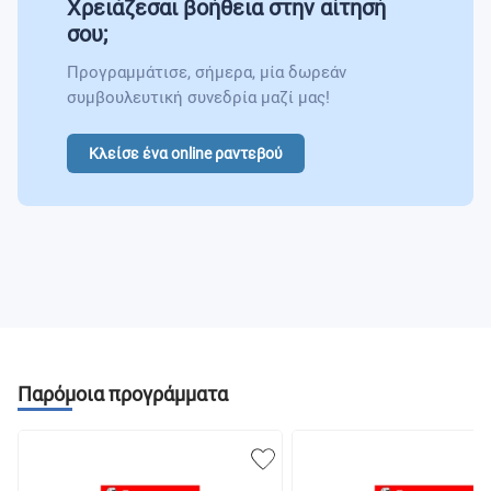
Χρειάζεσαι βοήθεια στην αίτησή
Fundmentals Of Biomedical Physics
σου;
Προγραμμάτισε, σήμερα, μία δωρεάν
First – Aid & Emergency Procedures/Sport Massage
συμβουλευτική συνεδρία μαζί μας!
Kinesiology
Κλείσε ένα online ραντεβού
Exercise Therapy Ii
Malaysian Government And Public Policy
Community Medicine/Occupational Safety And
Health
Electrotherapy I
Παρόμοια προγράμματα
Pathology
Pharmacology