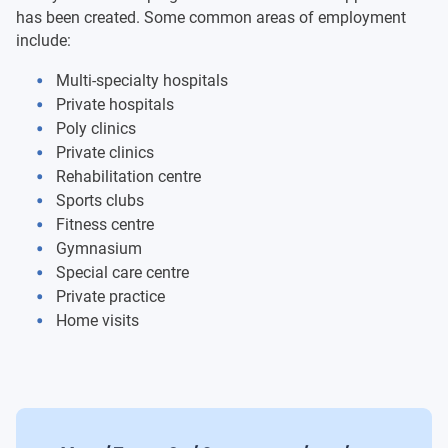
has been created. Some common areas of employment
include:
Human Physiology I
Multi-specialty hospitals
Exercise Therapy I
Private hospitals
Poly clinics
Psychology
Private clinics
Rehabilitation centre
English I
Sports clubs
Fitness centre
Professional Development And Practice
Gymnasium
Special care centre
Leadership Skills And Human Relations
Private practice
Home visits
Human Anatomy Ii
Human Physiology Ii
Fundamentals Of Biomechanics