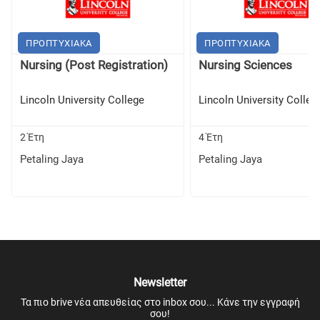
Computer Applications
ΠΡΟΠΤΥΧΙΑΚΑ
ΠΡΟΠΤΥΧΙΑΚΑ
Clinical Posting I
Nursing (Post Registration)
Nursing Sciences
Community Service
Lincoln University College
Lincoln University Colleg
Clinical Posting Ii
2 Έτη
4 Έτη
Petaling Jaya
Petaling Jaya
Electrotherapy Ii
Clinical Orthopaedics
Clinical Cardio-respiratory Conditions
Clinical Neurology
Newsletter
General Medicine
Τα πιο brive νέα απευθείας στο inbox σου... Κάνε την εγγραφή
σου!