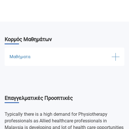
Κορμός Μαθημάτων
Μαθήματα
Islamic And Asian Civilizations (Titas)
Ethnic Relationships
Επαγγελματικές Προοπτικές
Malay Language Communication 3
Malaysian Studies 3
Typically there is a high demand for Physiotherapy
professionals as Allied healthcare professionals in
Malaysia is developing and lot of health care opportunities
Human Anatomy I