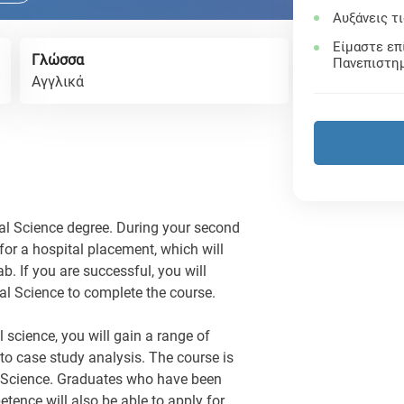
Αυξάνεις τ
Είμαστε επ
Γλώσσα
Πανεπιστη
Αγγλικά
ical Science degree. During your second
for a hospital placement, which will
b. If you are successful, you will
al Science to complete the course.
 science, you will gain a range of
 to case study analysis. The course is
al Science. Graduates who have been
tence will also be able to apply for