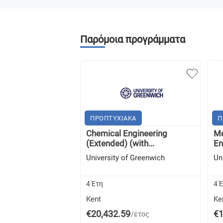
Παρόμοια προγράμματα
ΠΡΟΠΤΥΧΙΑΚΑ
Π
Chemical Engineering
Με
(Extended) (with...
En
University of Greenwich
Un
4 Έτη
4 
Kent
Ke
€20,432.59
€1
/έτος