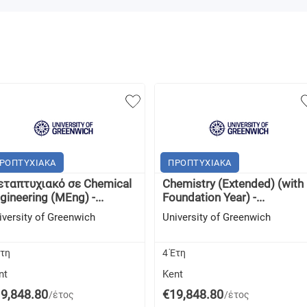
ΡΟΠΤΥΧΙΑΚΑ
ΠΡΟΠΤΥΧΙΑΚΑ
ταπτυχιακό σε Chemical
Chemistry (Extended) (with
gineering (MEng) -...
Foundation Year) -...
iversity of Greenwich
University of Greenwich
Έτη
4 Έτη
nt
Kent
9,848.80
€19,848.80
/έτος
/έτος