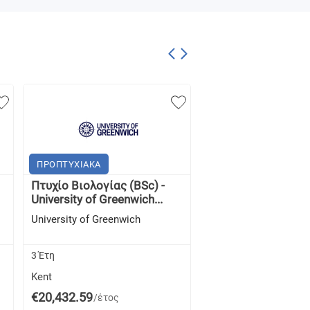
ΠΡΟΠΤΥΧΙΑΚΑ
ΠΡΟΠΤΥΧΙΑΚΑ
Πτυχίο Βιολογίας (BSc) -
Μεταπτυχιακό Βιο
University of Greenwich...
(MBiol) - University 
University of Greenwich
University of Greenwi
3 Έτη
4 Έτη
Kent
Kent
€20,432.59
€20,432.59
/έτος
/έτος