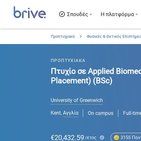
Σπουδές
Η πλατφόρμα
Προπτυχιακά
Φυσικές & Θετικές Επιστήμε
ΠΡΟΠΤΥΧΙΑΚΑ
Πτυχίο σε Applied Biomed
Placement) (BSc)
University of Greenwich
Kent
,
Αγγλία
On campus
Full-tim
€20,432.59
3155
Πόν
/έτος