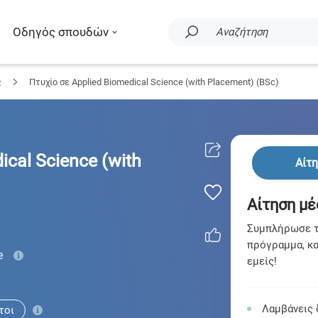
Οδηγός σπουδών
Αναζήτηση
ς
Πτυχίο σε Applied Biomedical Science (with Placement) (BSc)
ical Science (with
Αίτ
Αίτηση μέ
Συμπλήρωσε τη
πρόγραμμα, κα
e
εμείς!
Λαμβάνεις 
τοι