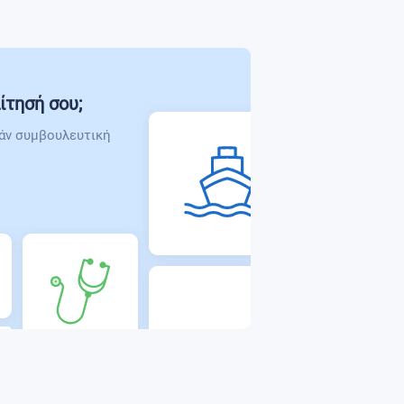
ίτησή σου;
άν συμβουλευτική