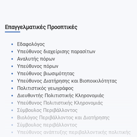
Scientific Practice
Biodiversity Conservation
5ο Εξάμηνο
Population And Community Ecology
Australian Flora
Environmental Studies
Ecosystems Conservation And Management
Sustainable Earth
6ο Εξάμηνο
Geographic Information Systems
Field-based Investigation
Επαγγελματικές Προοπτικές
Environmental Assessment
Statistical Methods
Climate And Environmental Issues In A Changing
Invasive Species: Ecology, Management And
World
Εδαφολόγος
Challenges
Υπεύθυνος διαχείρισης παρασίτων
Αναλυτής πόρων
Υπεύθυνος πόρων
Υπεύθυνος βιωσιμότητας
Υπεύθυνος Διατήρησης και Βιοποικιλότητας
Πολιτιστικός γεωγράφος
Διευθυντής Πολιτιστικής Κληρονομιάς
Υπεύθυνος Πολιτιστικής Κληρονομιάς
Σύμβουλος Περιβάλλοντος
Βιολόγος Περιβάλλοντος και Διατήρησης
Σύμβουλος περιβάλλοντος
Υπεύθυνος ανάπτυξης περιβαλλοντικής πολιτικής