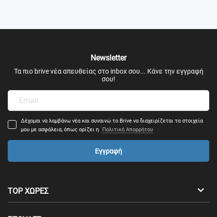
Newsletter
Τα πιο brive νέα απευθείας στο inbox σου... Κάνε την εγγραφή
σου!
Δέχομαι να λαμβάνω νέα και συναινώ το Brive να διαχειρίζεται τα στοιχεία
μου με ασφάλεια, όπως ορίζει η
Πολιτική Απορρήτου
Εγγραφή
TOP ΧΩΡΕΣ
Αυστραλία
Καναδάς