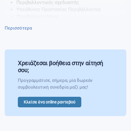
Περιβαλλοντικός σχεδιαστής
Υπεύθυνος Προστασίας Περιβάλλοντος
Περιβαλλοντολόγος
Σύμβουλος
Περισσότερα
Επιστήμονας διαχείρισης πυρκαγιών
Δασολόγος
Σύμβουλος διαχείρισης γης
Εργάτης φροντίδας εδάφους
Διαχειριστής φυσικών πόρων
Χρειάζεσαι βοήθεια στην αίτησή
Υδρολόγος
σου;
Προγραμμάτισε, σήμερα, μία δωρεάν
συμβουλευτική συνεδρία μαζί μας!
Κλείσε ένα online ραντεβού