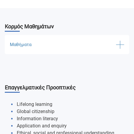
Κορμός Μαθημάτων
Μαθήματα
Foundation Chemistry
Biology
Επαγγελματικές Προοπτικές
Introduction To Biosecurity
Research Methods And Statistics
Lifelong learning
Global citizenship
Agriculture In The 21St Century
Information literacy
Application and enquiry
Introductory Microbiology
Ethical, social and professional understanding