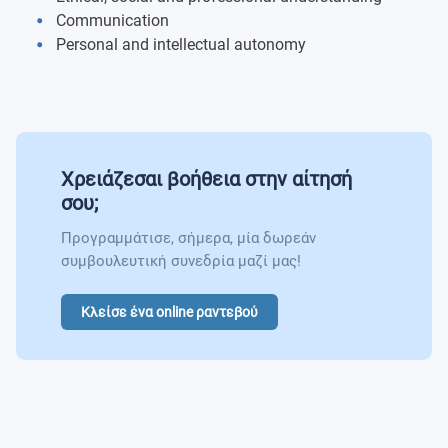
Communication
Plant Anatomy And Physiology
Personal and intellectual autonomy
Animal Anatomy And Physiology
Pathogens And Parasites
Χρειάζεσαι βοήθεια στην αίτησή
Biosecurity Surveillance And Monitoring
σου;
Plant Production Systems
Προγραμμάτισε, σήμερα, μία δωρεάν
συμβουλευτική συνεδρία μαζί μας!
Animal Production And Husbandry
Κλείσε ένα online ραντεβού
Plant Pests And Disease
Animal Health And Disease
Human Biosecurity And Public Health