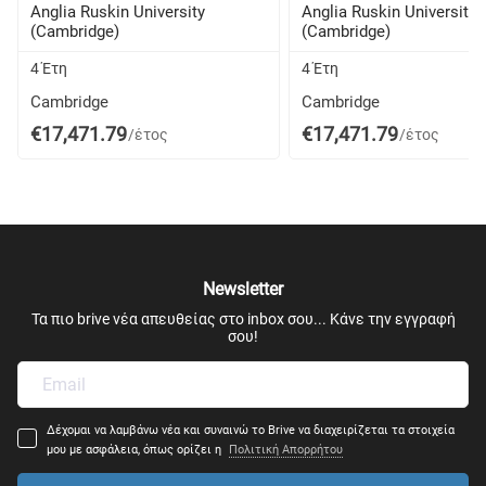
Anglia Ruskin University
Anglia Ruskin University
(Cambridge)
(Cambridge)
4 Έτη
4 Έτη
Cambridge
Cambridge
€17,471.79
€17,471.79
/έτος
/έτος
Newsletter
Τα πιο brive νέα απευθείας στο inbox σου... Κάνε την εγγραφή
σου!
Δέχομαι να λαμβάνω νέα και συναινώ το Brive να διαχειρίζεται τα στοιχεία
μου με ασφάλεια, όπως ορίζει η
Πολιτική Απορρήτου