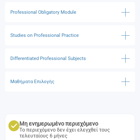
Folk Music
Professional Obligatory Module
Music History
Analysis
Studies on Professional Practice
Composition – Style Studies
Chamber Music
Differentiated Professional Subjects
Chorus / Orchestra
Major Subject (Piano)
Μαθήματα Επιλογής
Performance Practice (for concerts)
Instrument Knowledge
Improvisation
Μη ενημερωμένο περιεχόμενο
Το περιεχόμενο δεν έχει ελεγχθεί τους
τελευταίους 6 μήνες