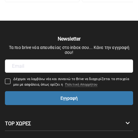
Newsletter
Τα πιο brive νέα απευθείας στο inbox σου... Κάνε την εγγραφή
σου!
Δέχομαι να λαμβάνω νέα και συναινώ το Brive να διαχειρίζεται τα στοιχεία
μου με ασφάλεια, όπως ορίζει η
Πολιτική Απορρήτου
Εγγραφή
TOP ΧΩΡΕΣ
Αυστραλία
Καναδάς