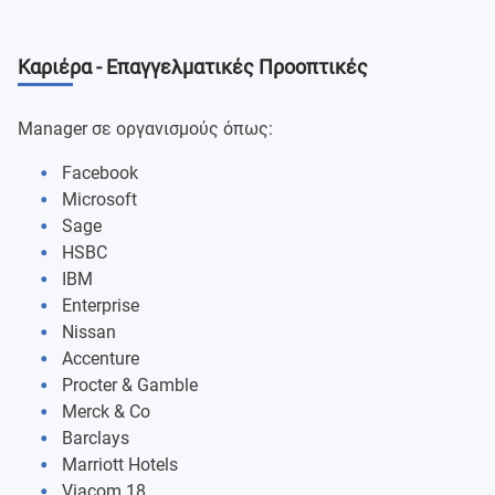
International Financial Markets and Financial Data
Analysis
Καριέρα - Επαγγελματικές Προοπτικές
International Trade and Finance
Manager σε οργανισμούς όπως:
Financial Decision-Making in a Multi-National
Facebook
Corporation
Microsoft
Sage
Finance and Management Research Project
HSBC
IBM
Enterprise
Nissan
Accenture
Procter & Gamble
Merck & Co
Barclays
Marriott Hotels
Viacom 18