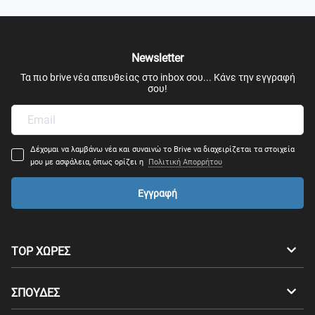
Newsletter
Τα πιο brive νέα απευθείας στο inbox σου... Κάνε την εγγραφή
σου!
Δέχομαι να λαμβάνω νέα και συναινώ το Brive να διαχειρίζεται τα στοιχεία
μου με ασφάλεια, όπως ορίζει η
Πολιτική Απορρήτου
Εγγραφή
TOP ΧΩΡΕΣ
Αυστραλία
Καναδάς
ΣΠΟΥΔΕΣ
Ελβετία
Γερμανία