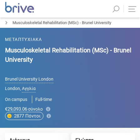
Musculoskeletal Rehabilitation (MSc) - Brunel University
ΜΕΤΑΠΤΥΧΙΑΚΑ
Musculoskeletal Rehabilitation (MSc) - Brunel
University
Brunel University London
London
,
Αγγλία
On campus
Full-time
€29,093.06
σύνολο
2877
Πόντοι