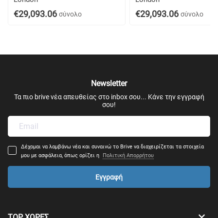
€29,093.06
€29,093.06
σύνολο
σύνολο
Newsletter
Τα πιο brive νέα απευθείας στο inbox σου... Κάνε την εγγραφή
σου!
Δέχομαι να λαμβάνω νέα και συναινώ το Brive να διαχειρίζεται τα στοιχεία
μου με ασφάλεια, όπως ορίζει η
Πολιτική Απορρήτου
Εγγραφή
TOP ΧΩΡΕΣ