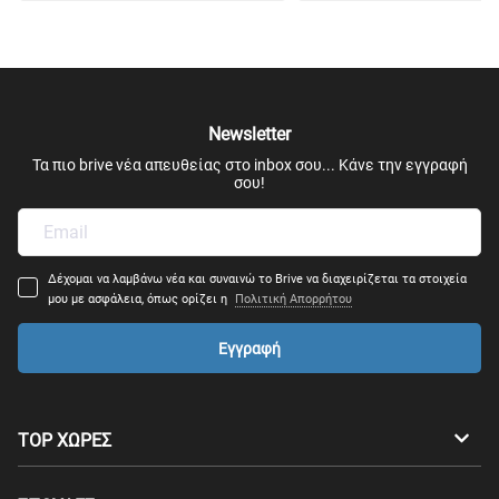
Newsletter
Τα πιο brive νέα απευθείας στο inbox σου... Κάνε την εγγραφή
σου!
Δέχομαι να λαμβάνω νέα και συναινώ το Brive να διαχειρίζεται τα στοιχεία
μου με ασφάλεια, όπως ορίζει η
Πολιτική Απορρήτου
Εγγραφή
TOP ΧΩΡΕΣ
Αυστραλία
Καναδάς