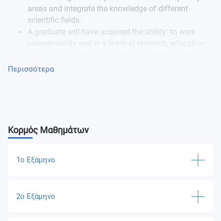
areas and integrate the knowledge of different
scientific fields.
A graduate will have acquired the ability: to work
independently and in a team at research, education
and business institutions, and to translate knowledge
and concepts to both professionals and non-
Περισσότερα
professionals; to identify scientific and professional
issues of interest in the context of modern life
sciences; and to continuously learn, improve and
update their knowledge and skills.
Κορμός Μαθημάτων
1ο Εξάμηνο
Υποχρεωτικά Μαθήματα
2ο Εξάμηνο
Research Practice I
Μαθήματα Επιλογής