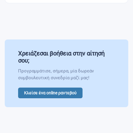
Advanced Biostatistics
CRISPR-Cas Biology and Applications
Molecular Mechanisms of Pathogenesis
Advanced Therapeutics Medicinal Products &
Χρειάζεσαι βοήθεια στην αίτησή
Regenerative Medicine
σου;
Προγραμμάτισε, σήμερα, μία δωρεάν
συμβουλευτική συνεδρία μαζί μας!
Κλείσε ένα online ραντεβού