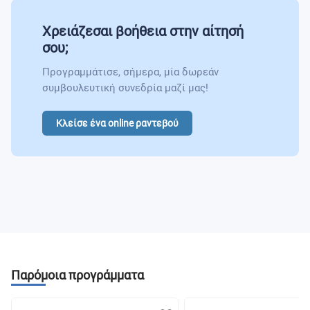
Human Resource Management in a Global
Environment
Χρειάζεσαι βοήθεια στην αίτησή
International Sourcing and Procurement Logistics
σου;
Multinational Financial Management
International Maritime Transport
Προγραμμάτισε, σήμερα, μία δωρεάν
συμβουλευτική συνεδρία μαζί μας!
International Leadership (Elective)
Project Management
Κλείσε ένα online ραντεβού
International Leadership (Elective)
Παρόμοια προγράμματα