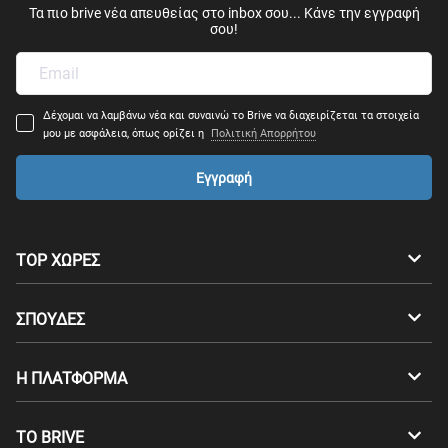
Τα πιο brive νέα απευθείας στο inbox σου... Κάνε την εγγραφή
σου!
Δέχομαι να λαμβάνω νέα και συναινώ το Brive να διαχειρίζεται τα στοιχεία
μου με ασφάλεια, όπως ορίζει η
Πολιτική Απορρήτου
Εγγραφή
TOP ΧΩΡΕΣ
Αυστραλία
Καναδάς
ΣΠΟΥΔΕΣ
Ελβετία
Γερμανία
Προπτυχιακά
Η ΠΛΑΤΦΟΡΜΑ
Δανία
Φινλανδία
Μεταπτυχιακά
Επαγγελματικός Προσανατολισμός
Σπουδές στο εξωτερικό
ΤΟ BRIVE
Γαλλία
Αγγλία