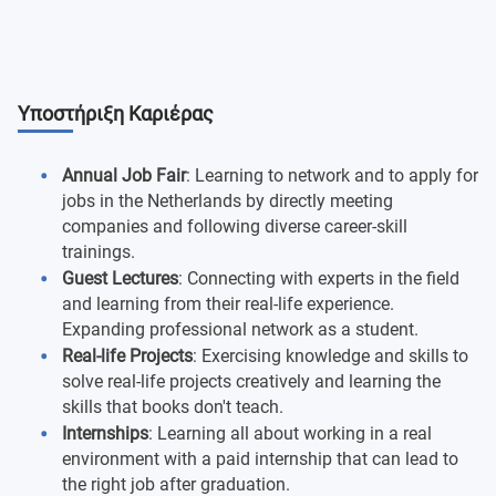
The World Economy
Professional-Based Learning
Strategic Management
Professional Inquiry
Final Project
Project Module (3 Project Weeks, linked to Final
Υποστήριξη Καριέρας
Project)
Annual Job Fair
: Learning to network and to apply for
jobs in the Netherlands by directly meeting
companies and following diverse career-skill
trainings.
Guest Lectures
: Connecting with experts in the field
and learning from their real-life experience.
Expanding professional network as a student.
Real-life Projects
: Exercising knowledge and skills to
solve real-life projects creatively and learning the
skills that books don't teach.
Internships
: Learning all about working in a real
environment with a paid internship that can lead to
the right job after graduation.