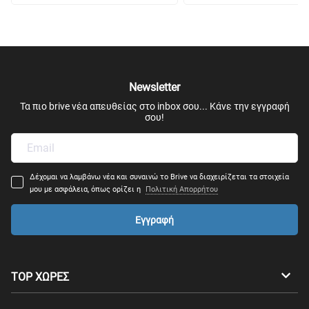
Newsletter
Τα πιο brive νέα απευθείας στο inbox σου... Κάνε την εγγραφή
σου!
Δέχομαι να λαμβάνω νέα και συναινώ το Brive να διαχειρίζεται τα στοιχεία
μου με ασφάλεια, όπως ορίζει η
Πολιτική Απορρήτου
Εγγραφή
TOP ΧΩΡΕΣ
Αυστραλία
Καναδάς