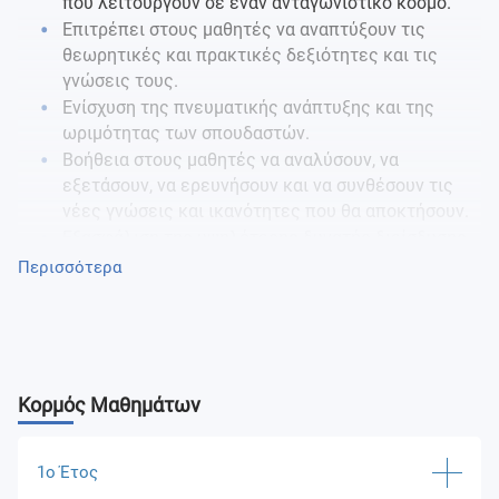
που λειτουργούν σε έναν ανταγωνιστικό κόσμο.
Επιτρέπει στους μαθητές να αναπτύξουν τις
θεωρητικές και πρακτικές δεξιότητες και τις
γνώσεις τους.
Ενίσχυση της πνευματικής ανάπτυξης και της
ωριμότητας των σπουδαστών.
Βοήθεια στους μαθητές να αναλύσουν, να
εξετάσουν, να ερευνήσουν και να συνθέσουν τις
νέες γνώσεις και ικανότητες που θα αποκτήσουν.
Εξασφάλιση της υψηλότερης δυνατής διείσδυσης
σε κάθε υποκείμενη έρευνα και εξάντληση
Περισσότερα
εννοιολογικών ακαδημαϊκών καθώς και πρακτικών
επιπτώσεων.
Εξασφάλιση του αναγκαίου επιπέδου εκπαίδευσης
για την απόκτηση εξειδικευμένων γνώσεων και
ικανοτήτων και για την απόδειξη της πνευματικής
Κορμός Μαθημάτων
ανεξαρτησίας.
Προσφέρει γνώση των επαγγελματικών
δυνατοτήτων και σύγχρονων οργανισμών που
1ο Έτος
λειτουργούν στο πλαίσιο του σημερινού