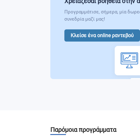
Χρειάζεσαι βοήθεια στην α
Προγραμμάτισε, σήμερα, μία δωρε
συνεδρία μαζί μας!
Κλείσε ένα online ραντεβού
Παρόμοια προγράμματα