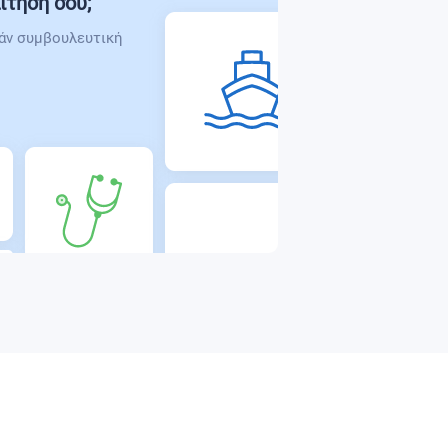
ίτησή σου;
άν συμβουλευτική