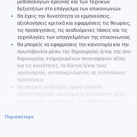
μεθοδολογιών έρευνας και των τεχνικών
δεξιοτήτων στο επάγγελμα των επικοινωνιών.
Θα έχεις την δυνατότητα να ερμηνεύσεις,
αξιολογήσεις κριτικά και εφαρμόσεις τις θεωρίες,
τις προσεγγίσεις, τις αναδυόμενες τάσεις και τις
τεχνολογίες των επαγγελμάτων της επικοινωνίας.
Θα μπορείς να εφαρμόσεις την καινοτομία και την
πρωτοβουλία μέσω της δημιουργίας ή/και της συν-
δημιουργίας ενημερωμένων συνεισφορών αξίας
για τις κοινότητες, τα δίκτυα ή/και τους
οργανισμούς, ανταποκρινόμενος σε πολύπλοκες
προκλήσεις.
Θα μπορείς να δείξεις υψηλό επίπεδο
αλληλεξάρτησης και ατομικής λογοδοσίας μέσω
της έρευνας, της έναρξης, του σχεδιασμού, της
εκτέλεσης και της υπεράσπισης ενός ουσιαστικού
έργου.
Περισσότερα