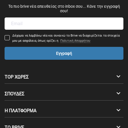
Τα πιο brive νέα απευθείας στο inbox σου... Κάνε την εγγραφή
σου!
Δέχομαι να λαμβάνω νέα και συναινώ το Brive να διαχειρίζεται τα στοιχεία
μου με ασφάλεια, όπως ορίζει η
Πολιτική Απορρήτου
Εγγραφή
TOP ΧΩΡΕΣ
Αυστραλία
Καναδάς
ΣΠΟΥΔΕΣ
Ελβετία
Γερμανία
Προπτυχιακά
Η ΠΛΑΤΦΟΡΜΑ
Δανία
Φινλανδία
Μεταπτυχιακά
Επαγγελματικός Προσανατολισμός
Σπουδές στο εξωτερικό
ΤΟ BRIVE