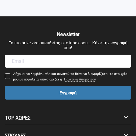
Newsletter
Τα πιο brive νέα απευθείας στο inbox σου... Κάνε την εγγραφή
σου!
Δέχομαι να λαμβάνω νέα και συναινώ το Brive να διαχειρίζεται τα στοιχεία
μου με ασφάλεια, όπως ορίζει η
Πολιτική Απορρήτου
Εγγραφή
TOP ΧΩΡΕΣ
Αυστραλία
Καναδάς
ΣΠΟΥΔΕΣ