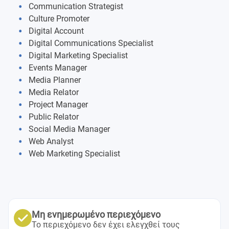
General management and principles of accounting
Communication Strategist
Free choice exams
Culture Promoter
Marketing management and marketing planning
Digital Account
Final dissertation
Digital Communications Specialist
Psychology of digital media with developmental
Digital Marketing Specialist
psychology
Internship
Events Manager
Media Planner
English for business
Workshop: thesis and dissertation
Media Relator
Project Manager
Workshop: self-branding & job positioning
Public Relator
Social Media Manager
Web Analyst
Web Marketing Specialist
Μη ενημερωμένο περιεχόμενο
Το περιεχόμενο δεν έχει ελεγχθεί τους