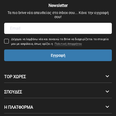
Newsletter
Τα πιο brive νέα απευθείας στο inbox σου... Κάνε την εγγραφή
σου!
Δέχομαι να λαμβάνω νέα και συναινώ το Brive να διαχειρίζεται τα στοιχεία
μου με ασφάλεια, όπως ορίζει η
Πολιτική Απορρήτου
Εγγραφή
TOP ΧΩΡΕΣ
Αυστραλία
Καναδάς
ΣΠΟΥΔΕΣ
Ελβετία
Γερμανία
Προπτυχιακά
Η ΠΛΑΤΦΟΡΜΑ
Δανία
Φινλανδία
Μεταπτυχιακά