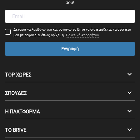
σου!
Δέχομαι να λαμβάνω νέα και συναινώ το Brive να διαχειρίζεται τα στοιχεία
μου με ασφάλεια, όπως ορίζει η
Πολιτική Απορρήτου
Εγγραφή
TOP ΧΩΡΕΣ
Αυστραλία
Καναδάς
ΣΠΟΥΔΕΣ
Ελβετία
Γερμανία
Προπτυχιακά
Η ΠΛΑΤΦΟΡΜΑ
Δανία
Φινλανδία
Μεταπτυχιακά
Επαγγελματικός Προσανατολισμός
Σπουδές στο εξωτερικό
ΤΟ BRIVE
Γαλλία
Αγγλία
Τεστ Συμβατότητας