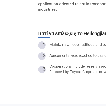
application-oriented talent in transpo
industries.
Γιατί να επιλέξεις το
Heilongjia
1
Maintains an open attitude and pa
2
Agreements were reached to assign
Cooperations include research pro
3
financed by Toyota Corporation, w