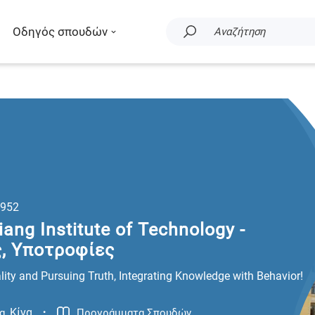
Οδηγός σπουδών
Αναζήτηση
952
iang Institute of Technology -
, Υποτροφίες
ity and Pursuing Truth, Integrating Knowledge with Behavior!
.
Κίνα
Προγράμματα Σπουδών
g
,