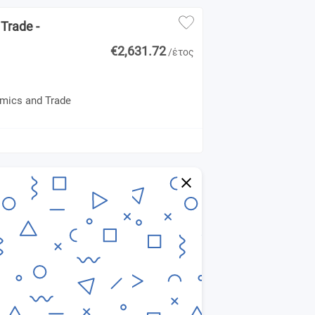
Trade -
€2,631.72
/έτος
omics and Trade