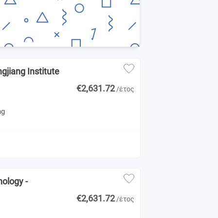
gjiang Institute
€2,631.72
/έτος
ng
ology -
€2,631.72
/έτος