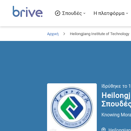
Σπουδές
Η πλατφόρμα
Αρχική
Heilongjiang Institute of Technology
Ιδρύθηκε το
1
Heilongj
Σπουδές
Knowing Moral
Heilongjian