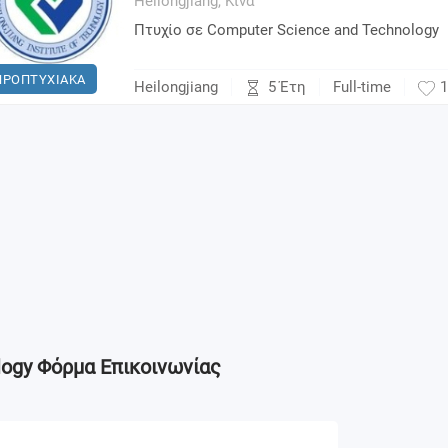
Heilongjiang,
Κίνα
Πτυχίο σε Computer Science and Technology
ΠΡΟΠΤΥΧΙΑΚΑ
5 Έτη
Heilongjiang
Full-time
1
logy
Φόρμα Επικοινωνίας