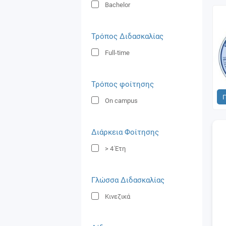
Bachelor
Τρόπος Διδασκαλίας
Full-time
Τρόπος φοίτησης
On campus
Διάρκεια Φοίτησης
> 4
Έτη
Γλώσσα Διδασκαλίας
Κινεζικά