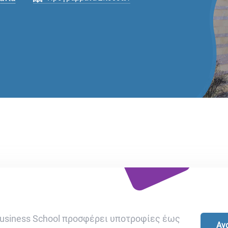
 Business School προσφέρει υποτροφίες έως
Αν