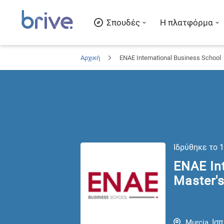
Σπουδές
Η πλατφόρμα
Αρχική
ENAE International Business School
Ιδρύθηκε το
1
ENAE Int
Master'
Ισπ
Murcia
,