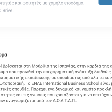
οιτητές και φοιτητές με χαμηλό εισόδημα.
 Brive.
υμα
ol βρίσκεται στη Μούρθια της Ισπανίας, στην καρδιά της 
υμα που προωθεί την επιχειρηματική ανάπτυξη διεθνώς. 
ειρηματικής εκπαίδευσης σε σπουδαστές από όλα τα κο
τοποριακή. Το ENAE International Business School είναι 
ατικές σπουδές. Παρέχει ένα δυναμικό και γεμάτο προκλ
ιότητες και τις γνώσεις που χρειάζονται για να επιτύχο
εν αναγνωρίζεται από τον Δ.Ο.Α.Τ.Α.Π..