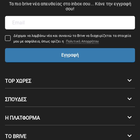
Τα πιο brive νέα απευθείας στο inbox σου... Κάνε την εγγραφή
σου!
Δέχομαι να λαμβάνω νέα και συναινώ το Brive να διαχειρίζεται τα στοιχεία
μου με ασφάλεια, όπως ορίζει η
Πολιτική Απορρήτου
Εγγραφή
TOP ΧΩΡΕΣ
Αυστραλία
Καναδάς
ΣΠΟΥΔΕΣ
Ελβετία
Γερμανία
Προπτυχιακά
Η ΠΛΑΤΦΟΡΜΑ
Δανία
Φινλανδία
Μεταπτυχιακά
Επαγγελματικός Προσανατολισμός
Σπουδές στο εξωτερικό
ΤΟ BRIVE
Γαλλία
Αγγλία