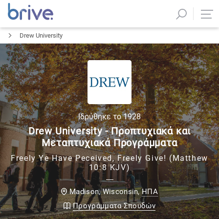
Drew University
Ιδρύθηκε το
1928
Drew University - Προπτυχιακά και
Μεταπτυχιακά Προγράμματα
Freely Υe Ηave Ρeceived, Freely Give! (Matthew
10:8 KJV)
ΗΠΑ
Madison, Wisconsin
,
Προγράμματα Σπουδών