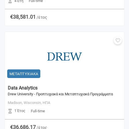
4 Έτη
Full-time
€38,581.01
/έτος
ΜΕΤΑΠΤΥΧΙΑΚΑ
Data Analytics
Drew University - Προπτυχιακά και Μεταπτυχιακά Προγράμματα
Madison, Wisconsin,
ΗΠΑ
1 Έτος
Full-time
€36,686.17
/έτος