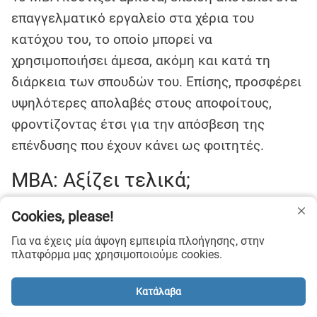
επαγγελματικό εργαλείο στα χέρια του
κατόχου του, το οποίο μπορεί να
χρησιμοποιήσει άμεσα, ακόμη και κατά τη
διάρκεια των σπουδών του. Επίσης, προσφέρει
υψηλότερες απολαβές στους αποφοίτους,
φροντίζοντας έτσι για την απόσβεση της
επένδυσης που έχουν κάνει ως φοιτητές.
MBA: Αξίζει τελικά;
Το MBA είναι ένας τίτλος που
αξίζει να
Cookies, please!
αποκτήσεις
, αν επιθυμείς:
Για να έχεις μία άψογη εμπειρία πλοήγησης, στην
πλατφόρμα μας χρησιμοποιούμε cookies.
Να ασχοληθείς με τον business κλάδο σε
θέσεις management.
Κατάλαβα
Να αναπτύξεις ένα δυναμικό δίκτυο