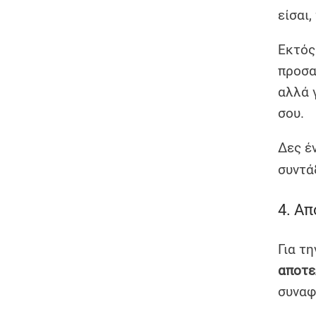
είσαι,
Εκτός
προσα
αλλά 
σου.
Δες έ
συντά
4. Α
Για τ
αποτε
συναφ