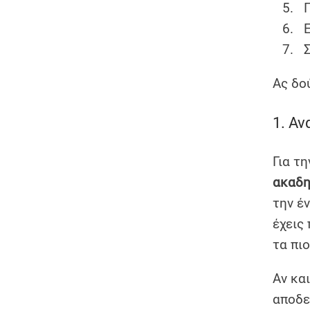
Ας δο
1. Αν
Για τ
ακαδη
την έ
έχεις
τα πι
Αν κα
αποδε