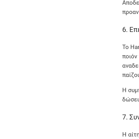
Αποδε
προαν
6. Επ
Το Ha
ποιόν
αναδει
παίζο
Η συμ
δώσει
7. Συ
Η αίτ