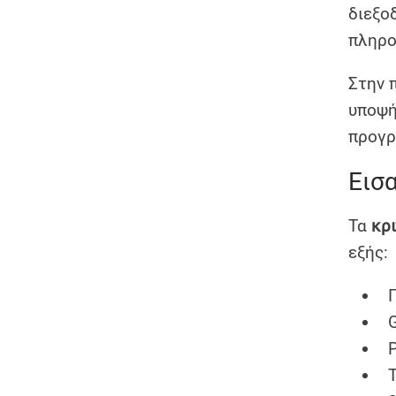
διεξο
πληρο
Στην 
υποψή
προγρ
Εισ
Τα
κρ
εξής: