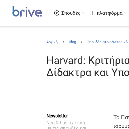
Σπουδές
Η πλατφόρμα
Αρχική
Blog
Σπουδές στο εξωτερικό
Harvard: Κριτήρι
Δίδακτρα και Υπ
Newsletter
Το Πα
Νέα & tips σχετικά
ιδρύμ
με τις σπουδές και