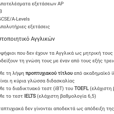
Αποτελέσματα εξετάσεων AP
B
GCSE/A-Levels
Απολυτήριες εξετάσεις
στοποιητικό Αγγλικών
οψήφιοι που δεν έχουν τα Αγγλικά ως μητρική του
οδείξουν τη γνώση τους με έναν από τους εξής τρει
Με τη λήψη
προπτυχιακού τίτλου
από ακαδημαϊκό ί
είναι η κύρια γλώσσα διδασκαλίας
Με το διαδικτυακό τεστ (iBT) του
TOEFL
(ελάχιστη 
Με το τεστ
IELTS
(ελάχιστη βαθμολογία 6,5)
ταπτυχιακά δεν γίνονται αποδεκτά ως απόδειξη της