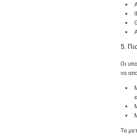
I
5. Πι
Οι υπ
να απ
Τα με