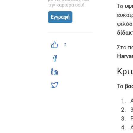
την καριέρα σου!
Το
υψ
ευκαι
Εγγραφή
φιλόδ
δίδακ
2
Στο π
Harva
Κρι
Τα
βα