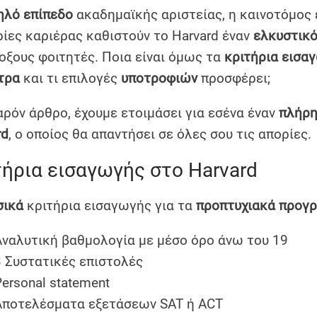
ηλό επίπεδο
ακαδημαϊκής αριστείας, η καινοτόμος 
ρίες καριέρας καθιστούν το Harvard έναν
ελκυστικό
οξους φοιτητές. Ποια είναι όμως τα
κριτήρια εισα
τρα
και τι επιλογές
υποτροφιών
προσφέρει;
αρόν άρθρο, έχουμε ετοιμάσει για εσένα έναν
πλήρη
rd
, ο οποίος θα απαντήσει σε όλες σου τις απορίες.
τήρια εισαγωγής στο Harvard
σικά
κριτήρια εισαγωγής για τα
προπτυχιακά προγ
Αναλυτική βαθμολογία με μέσο όρο άνω του 19
3 Συστατικές επιστολές
Personal statement
Αποτελέσματα εξετάσεων SAT ή ACT