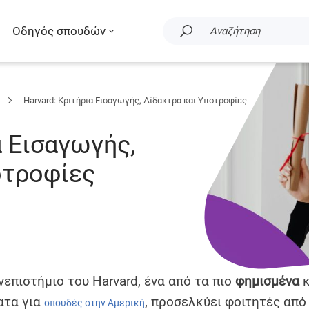
Οδηγός σπουδών
Αναζήτηση
Harvard: Κριτήρια Εισαγωγής, Δίδακτρα και Υποτροφίες
α Εισαγωγής,
οτροφίες
νεπιστήμιο του Harvard, ένα από τα πιο
φημισμένα
κ
ατα για
, προσελκύει φοιτητές από
σπουδές στην Αμερική