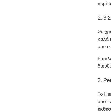
περίπ
2. 3 
Θα χρ
καλά 
σου ι
Επιπλ
διευθ
3. Pe
Το Har
αποτε
έκθεσ