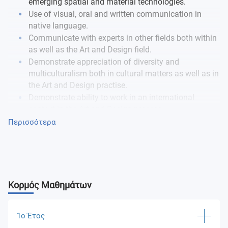
emerging spatial and material technologies.
Use of visual, oral and written communication in
native language.
Communicate with experts in other fields both within
as well as the Art and Design field.
Demonstrate appreciation of diversity and
multiculturalism both in cultural matters as well as in
the Art and Design practise.
Demonstrate ability to work in an international
context in the Art and Design process.
Demonstrate competency in oral and written
Περισσότερα
communication skills, as well as in the use of
relevant art and design problem solving and decision
making processes.
Κορμός Μαθημάτων
1ο Έτος