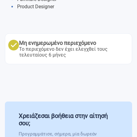
Free Elective
Senior Project
Product Designer
Art & Design Elective
Art & Design Elective
Art & Design Elective
Μη ενημερωμένο περιεχόμενο
Το περιεχόμενο δεν έχει ελεγχθεί τους
τελευταίους 6 μήνες
Χρειάζεσαι βοήθεια στην αίτησή
σου;
Προγραμμάτισε, σήμερα, μία δωρεάν