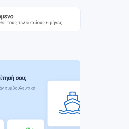
όμενο
θεί τους τελευταίους 6 μήνες
ίτησή σου;
άν συμβουλευτική