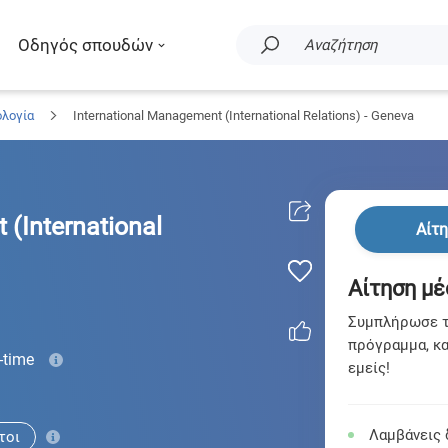
Οδηγός σπουδών
Αναζήτηση
ολογία
International Management (International Relations) - Geneva
 (International
Αίτ
Αίτηση μέ
Συμπλήρωσε τη
πρόγραμμα, κα
l-time
εμείς!
Λαμβάνεις 
τοι