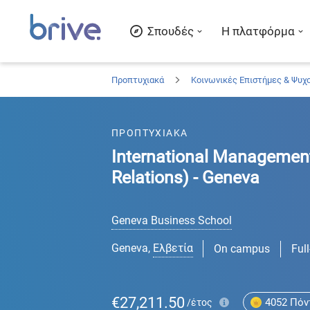
Σπουδές
Η πλατφόρμα
Προπτυχιακά
Κοινωνικές Επιστήμες & Ψυχ
ΠΡΟΠΤΥΧΙΑΚΑ
International Management
Relations) - Geneva
Geneva Business School
Geneva
,
Ελβετία
On campus
Ful
€27,211.50
4052
Πόν
/έτος