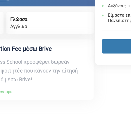
Αυξάνεις τ
Είμαστε επ
Γλώσσα
Πανεπιστη
Αγγλικά
tion Fee μέσω Brive
ess School προσφέρει δωρεάν
ε φοιτητές που κάνουν την αίτησή
ά μέσω Brive!
λέσουμε