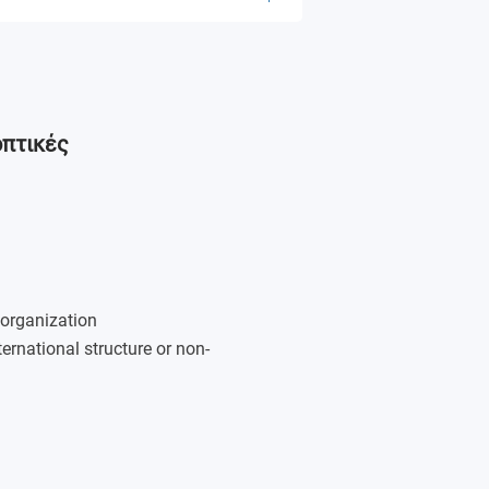
οπτικές
ty
 organization
ternational structure or non-
Century