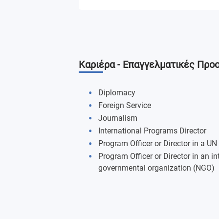
International Human Rights Law
Globalization & Geopolitics
Καριέρα - Επαγγελματικές Προ
International Conflict Resolution
Regime Change & International Securi
Diplomacy
Foreign Service
Political Analysis
Journalism
International Programs Director
International Relations Theories
Program Officer or Director in a UN
Program Officer or Director in an in
Power Shifts New Threats in the 21st 
governmental organization (NGO)