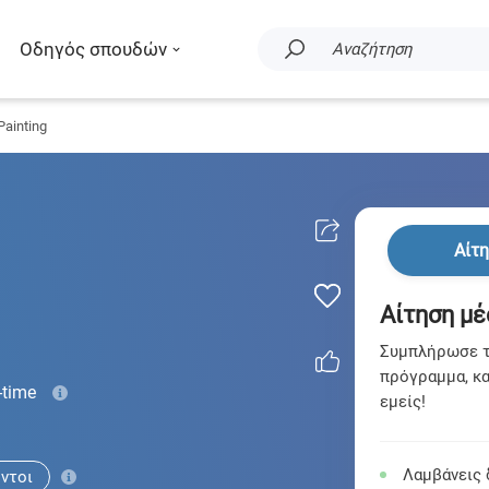
Οδηγός σπουδών
Αναζήτηση
Painting
Αίτ
Αίτηση μέ
Συμπλήρωσε τη
πρόγραμμα, κα
-time
εμείς!
Λαμβάνεις 
ντοι