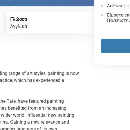
Αυξάνεις τ
Είμαστε επ
Γλώσσα
Πανεπιστη
Αγγλικά
ng range of art styles, painting is now
ractice, which has experienced a
 the Tate, have featured painting
 has benefited from an increasing
 wider world, influential new painting
ina. Gaining a new relevance and
, complex language of its own.