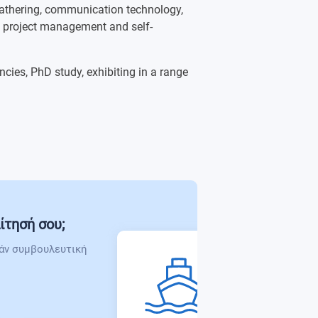
gathering, communication technology,
nal Development- Entrepreneurship
, project management and self-
cies, PhD study, exhibiting in a range
ίτησή σου;
άν συμβουλευτική