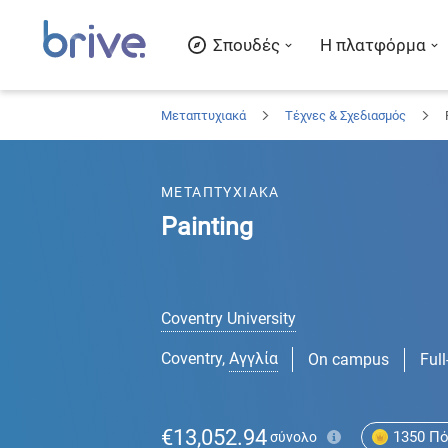
Σπουδές
Η πλατφόρμα
Μεταπτυχιακά
Τέχνες & Σχεδιασμός
ΜΕΤΑΠΤΥΧΙΑΚΑ
Painting
Coventry University
Coventry
,
Αγγλία
On campus
Full
€13,052.94
1350
Πό
σύνολο