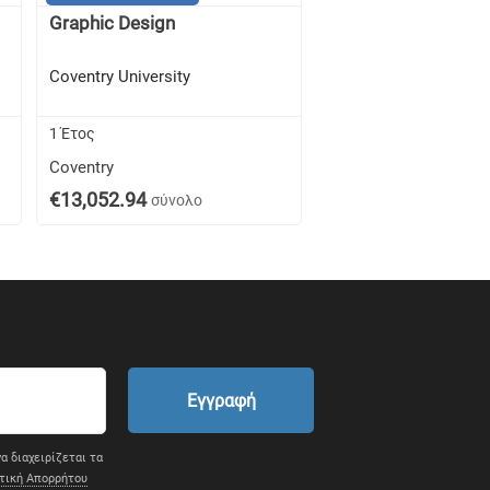
Graphic Design
Illustration and An
Coventry University
Coventry University
1 Έτος
1 Έτος
Coventry
Coventry
€13,052.94
€13,052.94
σύνολο
σύνολο
Εγγραφή
α διαχειρίζεται τα
τική Απορρήτου