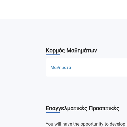
Κορμός Μαθημάτων
Μαθήματα
Collaboration in Practice 1
Painting Specialism 1
Επαγγελματικές Προοπτικές
Final Project Plan 2
Professional Context 2
You will have the opportunity to develop 