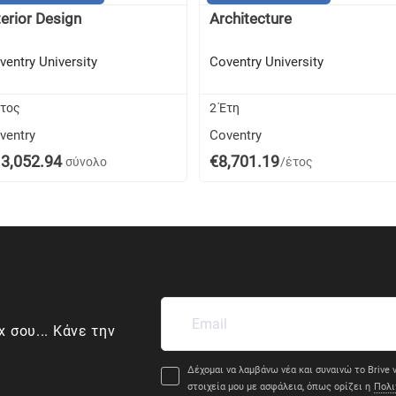
terior Design
Architecture
ventry University
Coventry University
Έτος
2 Έτη
ventry
Coventry
3,052.94
€8,701.19
σύνολο
/έτος
x σου... Κάνε την
Δέχομαι να λαμβάνω νέα και συναινώ το Brive ν
στοιχεία μου με ασφάλεια, όπως ορίζει η
Πολι