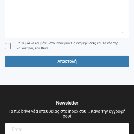
Επιθυμώ να λαμβάνω στο inbox μου τις ενημερώσεις και τα νέα της
κοινότητας του Brive.
Αποστολή
Newsletter
Τα πιο brive νέα απευθείας στο inbox σου... Κάνε την εγγραφή
σου!